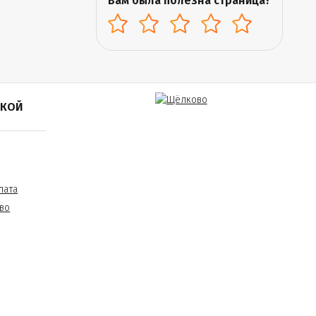
Вам была полезна страница?
ПКОЙ
лата
во