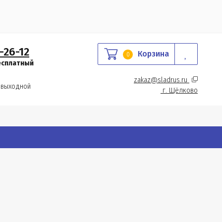
-26-12
Корзина
0
есплатный
zakaz@sladrus.ru 
 выходной
г.
 Щёлково