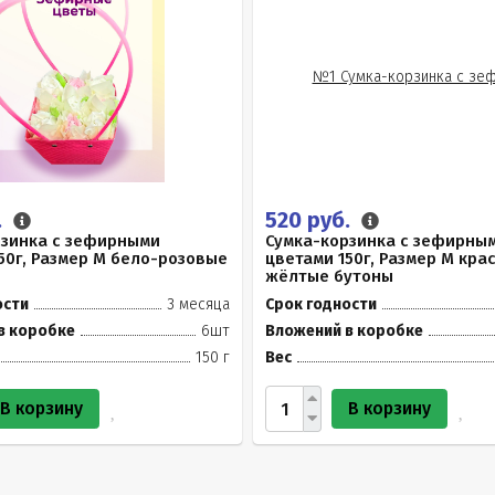
.
520 руб.
рзинка с зефирными
Сумка-корзинка с зефирны
50г, Размер М бело-розовые
цветами 150г, Размер М кра
жёлтые бутоны
ости
3 месяца
Срок годности
в коробке
6шт
Вложений в коробке
150 г
Вес
В корзину
В корзину