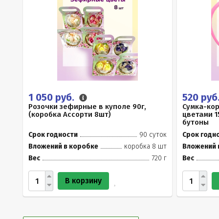
1 050 руб.
520 руб
Розочки зефирные в куполе 90г,
Сумка-ко
(коробка Ассорти 8шт)
цветами 1
бутоны
Срок годности
90 суток
Срок годн
Вложений в коробке
коробка 8 шт
Вложений 
Вес
720 г
Вес
В корзину