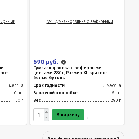
690 руб.
ми
Сумка-корзинка с зефирными
сно-
цветами 280г, Размер XL красно-
белые бутоны
3 месяца
Срок годности
3 месяца
6 шт
Вложений в коробке
6 шт
150 г
Вес
280 г
В корзину