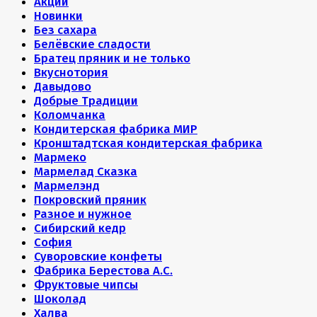
Акции
Новинки
Без сахара
Белёвские сладости
Братец пряник и не только
Вкуснотория
Давыдово
Добрые Традиции
Коломчанка
Кондитерская фабрика МИР
Кронштадтская кондитерская фабрика
Мармеко
Мармелад Сказка
Мармелэнд
Покровский пряник
Разное и нужное
Сибирский кедр
София
Суворовские конфеты
Фабрика Берестова А.С.
Фруктовые чипсы
Шоколад
Халва