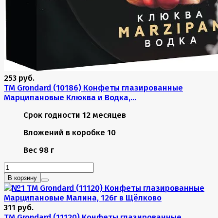
253 руб.
TM Grondard (10186) Конфеты глазированные
Марципановые Клюква и Водка,...
Срок годности
12 месяцев
Вложений в коробке
10
Вес
98 г
В корзину
311 руб.
TM Grondard (11120) Конфеты глазированные