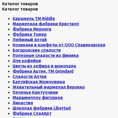
Каталог товаров
Каталог товаров
Карамель ТМ Riddle
Мармелада фабрики Кристалл
Фабрика Меренга
Фабрика Томер
Любимый Алтай
Козинаки и конфеты от ООО Славяновская
Богородские сладости
Полезные сладости из финика
Для кофейни
Цветы из зефира и шоколада
Фабрика Ацтек, ТМ Grondard
Сладости Алтая
Балтийская Жемчужина
Жевательный мармелад Верокко
Печенье Кантуччини
Маршмеллоу фигурное
Династия
Шоколад фабрики Libertad
Фабрика СладАрт