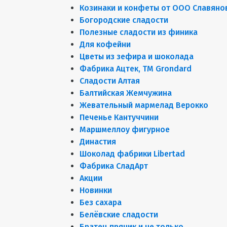
Козинаки и конфеты от ООО Славяно
Богородские сладости
Полезные сладости из финика
Для кофейни
Цветы из зефира и шоколада
Фабрика Ацтек, ТМ Grondard
Сладости Алтая
Балтийская Жемчужина
Жевательный мармелад Верокко
Печенье Кантуччини
Маршмеллоу фигурное
Династия
Шоколад фабрики Libertad
Фабрика СладАрт
Акции
Новинки
Без сахара
Белёвские сладости
Братец пряник и не только