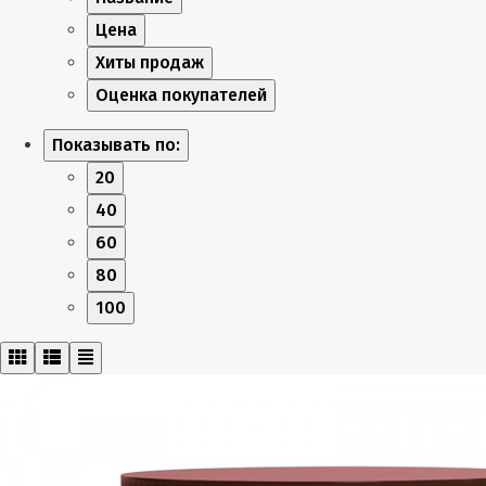
Цена
Хиты продаж
Оценка покупателей
Показывать по:
20
40
60
80
100