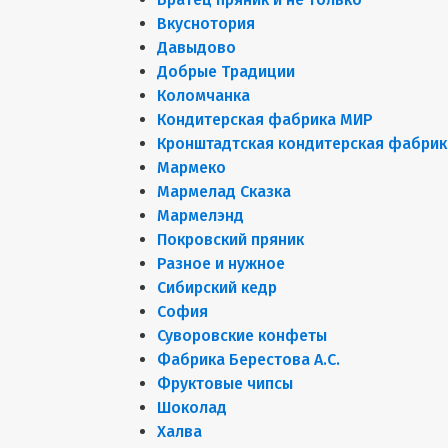
Вкуснотория
Давыдово
Добрые Традиции
Коломчанка
Кондитерская фабрика МИР
Кронштадтская кондитерская фабрик
Мармеко
Мармелад Сказка
Мармелэнд
Покровский пряник
Разное и нужное
Сибирский кедр
София
Суворовские конфеты
Фабрика Берестова А.С.
Фруктовые чипсы
Шоколад
Халва