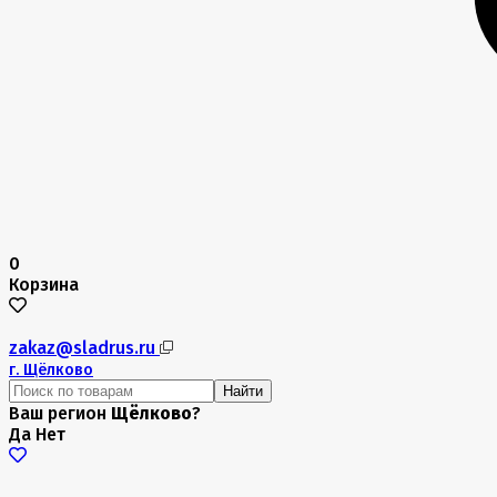
0
Корзина
zakaz@sladrus.ru
г.
Щёлково
Найти
Ваш регион
Щёлково
?
Да
Нет