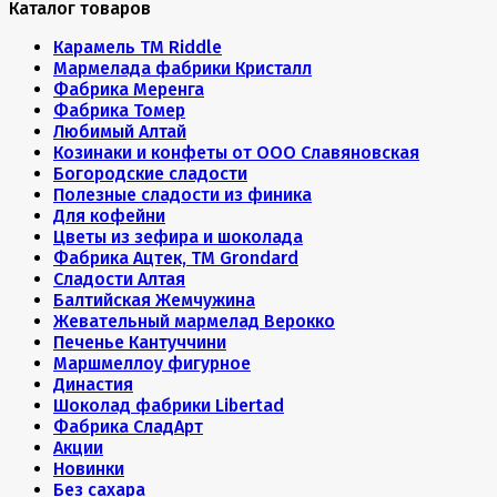
Каталог товаров
Карамель ТМ Riddle
Мармелада фабрики Кристалл
Фабрика Меренга
Фабрика Томер
Любимый Алтай
Козинаки и конфеты от ООО Славяновская
Богородские сладости
Полезные сладости из финика
Для кофейни
Цветы из зефира и шоколада
Фабрика Ацтек, ТМ Grondard
Сладости Алтая
Балтийская Жемчужина
Жевательный мармелад Верокко
Печенье Кантуччини
Маршмеллоу фигурное
Династия
Шоколад фабрики Libertad
Фабрика СладАрт
Акции
Новинки
Без сахара