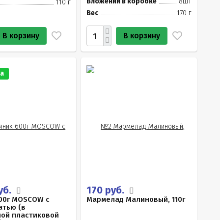
Вложений в коробке
8шт
110 г
Вес
170 г
В корзину
В корзину
а
уб.
170 руб.
00г MOSCOW с
Мармелад Малиновый, 110г
тью (в
ой пластиковой