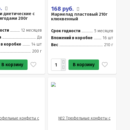
б.
168 руб.
и диетические с
Мармелад пластовый 210г
ягодами 200г
клюквенный
ости
12 месяцев
Срок годности
5 месяцев
а
Да
Вложений в коробке
16 шт
 в коробке
14 шт
Вес
210 г
200 г
В корзину
В корзину