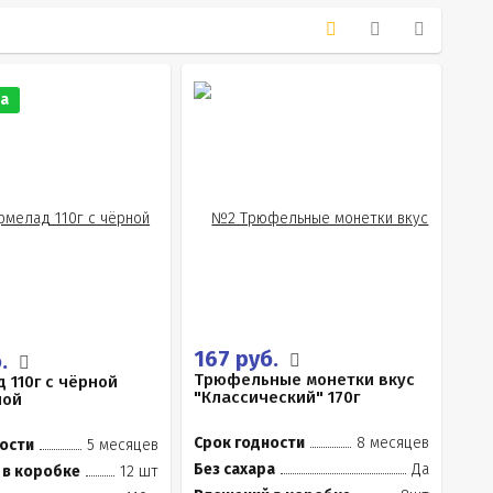
а
167 руб.
б.
Трюфельные монетки вкус
 110г с чёрной
"Классический" 170г
ной
Срок годности
8 месяцев
ости
5 месяцев
Без сахара
Да
 в коробке
12 шт