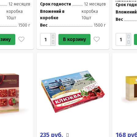
упаковке
12 месяцев
Срок годности
12 месяцев
Срок годн
коробка
Вложений в
коробка
Вложений
10шт
коробке
10шт
Вес
1500 г
Вес
1500 г
рзину
В корзину
235 руб.
168 ру