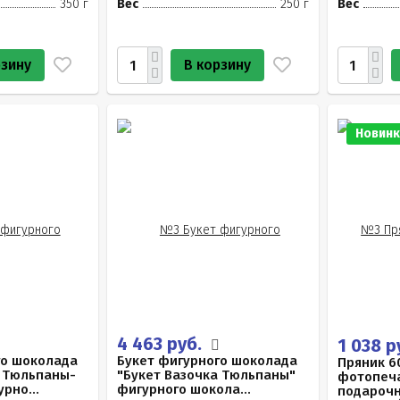
350 г
Вес
250 г
Вес
рзину
В корзину
Новинк
4 463 руб.
1 038 р
го шоколада
Букет фигурного шоколада
Пряник 6
а Тюльпаны-
"Букет Вазочка Тюльпаны"
фотопеча
рно...
фигурного шокола...
подарочн