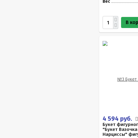
Вес
В ко
4 594 руб.
Букет фигурно
"Букет Вазочк
Нарциссы" фигу