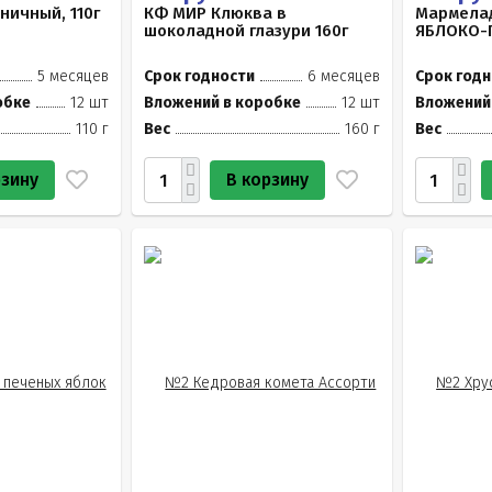
ничный, 110г
КФ МИР Клюква в
Мармелад
шоколадной глазури 160г
ЯБЛОКО-
5 месяцев
Срок годности
6 месяцев
Срок годн
обке
12 шт
Вложений в коробке
12 шт
Вложений
110 г
Вес
160 г
Вес
рзину
В корзину