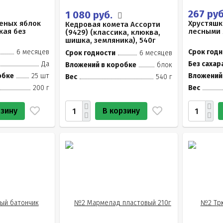
267 ру
1 080 руб.
еных яблок
Хрустяшк
Кедровая комета Ассорти
кая без
лесными 
(9429) (классика, клюква,
шишка, земляника), 540г
6 месяцев
Срок годн
Срок годности
6 месяцев
Да
Без сахар
Вложений в коробке
блок
обке
25 шт
Вложений
Вес
540 г
200 г
Вес
рзину
В корзину