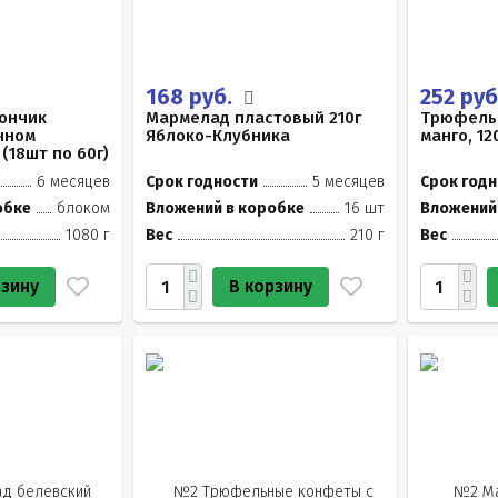
168 руб.
252 руб
ончик
Мармелад пластовый 210г
Трюфель
чном
Яблоко-Клубника
манго, 12
(18шт по 60г)
6 месяцев
Срок годности
5 месяцев
Срок годн
обке
блоком
Вложений в коробке
16 шт
Вложений
1080 г
Вес
210 г
Вес
рзину
В корзину