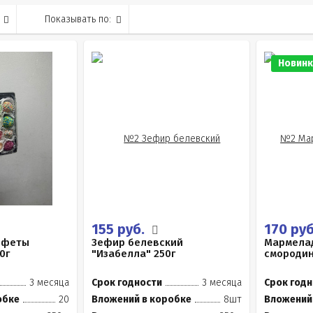
Показывать по:
Новинк
155 руб.
170 ру
нфеты
Зефир белевский
Мармелад
0г
"Изабелла" 250г
смороди
3 месяца
Срок годности
3 месяца
Срок годн
обке
20
Вложений в коробке
8шт
Вложений