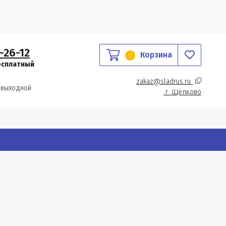
-26-12
Корзина
0
есплатный
zakaz@sladrus.ru 
 выходной
г.
 Щёлково