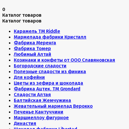
0
Каталог товаров
Каталог товаров
Карамель ТМ Riddle
Мармелада фабрики Кристалл
Фабрика Меренга
Фабрика Томер
Любимый Алтай
Козинаки и конфеты от ООО Славяновская
Богородские сладости
Полезные сладости из финика
Для кофейни
Цветы из зефира и шоколада
Фабрика Ацтек, ТМ Grondard
Сладости Алтая
Балтийская Жемчужина
Жевательный мармелад Верокко
Печенье Кантуччини
Маршмеллоу фигурное
Династия