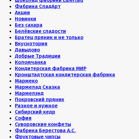
Шоколад фабрики Libertad
Фабрика СладАрт
Акции
Новинки
Без сахара
Белёвские сладости
Братец пряник и не только
Вкуснотория
Давыдово
Добрые Традиции
Коломчанка
Кондитерская фабрика МИР
Кронштадтская кондитерская фабрика
Мармеко
Мармелад Сказка
Мармелэнд
Покровский пряник
Разное и нужное
Сибирский кедр
София
Суворовские конфеты
Фабрика Берестова А.С.
Фруктовые чипсы