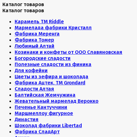
Каталог товаров
Каталог товаров
Карамель ТМ Riddle
Мармелада фабрики Кристалл
Фабрика Меренга
Фабрика Томер
Любимый Алтай
Козинаки и конфеты от ООО Славяновская
Богородские сладости
Полезные сладости из финика
Для кофейни
Цветы из зефира и шоколада
Фабрика Ацтек, ТМ Grondard
Сладости Алтая
Балтийская Жемчужина
Жевательный мармелад Верокко
Печенье Кантуччини
Маршмеллоу фигурное
Династия
Шоколад фабрики Libertad
Фабрика СладАрт