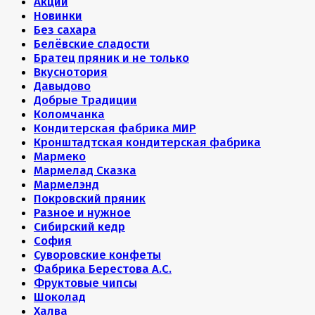
Акции
Новинки
Без сахара
Белёвские сладости
Братец пряник и не только
Вкуснотория
Давыдово
Добрые Традиции
Коломчанка
Кондитерская фабрика МИР
Кронштадтская кондитерская фабрика
Мармеко
Мармелад Сказка
Мармелэнд
Покровский пряник
Разное и нужное
Сибирский кедр
София
Суворовские конфеты
Фабрика Берестова А.С.
Фруктовые чипсы
Шоколад
Халва