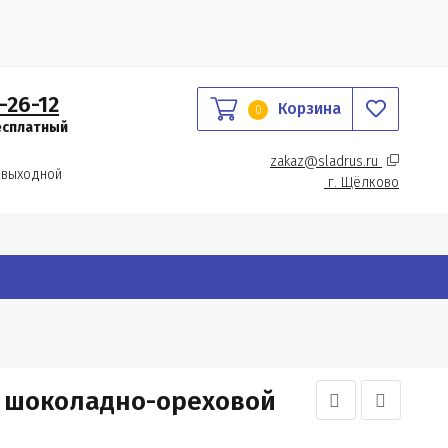
-26-12
Корзина
0
есплатный
zakaz@sladrus.ru 
 выходной
г.
 Щёлково
 шоколадно-ореховой