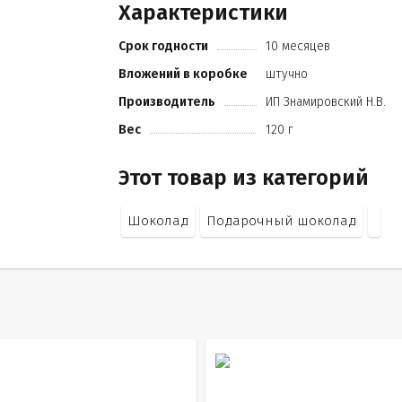
Характеристики
какао продуктов не менее 28%
кандурин
Срок годности
10 месяцев
шоколадно-ореховая паста
пищевой краситель.
Вложений в коробке
штучно
Производитель
ИП Знамировский Н.В.
Вес
120 г
Этот товар из категорий
Шоколад
Подарочный шоколад