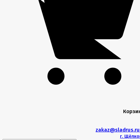
Корзи
zakaz@sladrus.r
г.
Щёлко