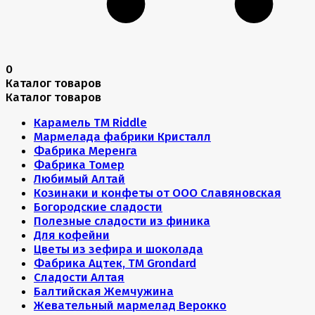
0
Каталог товаров
Каталог товаров
Карамель ТМ Riddle
Мармелада фабрики Кристалл
Фабрика Меренга
Фабрика Томер
Любимый Алтай
Козинаки и конфеты от ООО Славяновская
Богородские сладости
Полезные сладости из финика
Для кофейни
Цветы из зефира и шоколада
Фабрика Ацтек, ТМ Grondard
Сладости Алтая
Балтийская Жемчужина
Жевательный мармелад Верокко