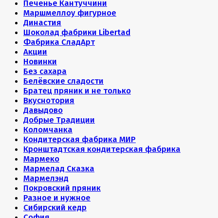
Печенье Кантуччини
Маршмеллоу фигурное
Династия
Шоколад фабрики Libertad
Фабрика СладАрт
Акции
Новинки
Без сахара
Белёвские сладости
Братец пряник и не только
Вкуснотория
Давыдово
Добрые Традиции
Коломчанка
Кондитерская фабрика МИР
Кронштадтская кондитерская фабрика
Мармеко
Мармелад Сказка
Мармелэнд
Покровский пряник
Разное и нужное
Сибирский кедр
София