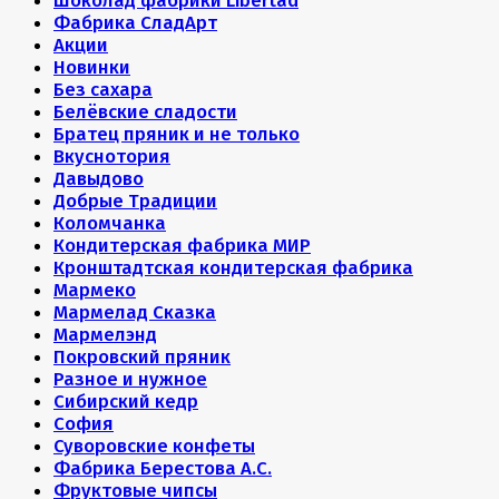
Шоколад фабрики Libertad
Фабрика СладАрт
Акции
Новинки
Без сахара
Белёвские сладости
Братец пряник и не только
Вкуснотория
Давыдово
Добрые Традиции
Коломчанка
Кондитерская фабрика МИР
Кронштадтская кондитерская фабрика
Мармеко
Мармелад Сказка
Мармелэнд
Покровский пряник
Разное и нужное
Сибирский кедр
София
Суворовские конфеты
Фабрика Берестова А.С.
Фруктовые чипсы