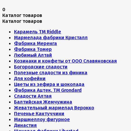
0
Каталог товаров
Каталог товаров
Карамель ТМ Riddle
Мармелада фабрики Кристалл
Фабрика Меренга
Фабрика Томер
Любимый Алтай
Козинаки и конфеты от ООО Славяновская
Богородские сладости
Полезные сладости из финика
Для кофейни
Цветы из зефира и шоколада
Фабрика Ацтек, ТМ Grondard
Сладости Алтая
Балтийская Жемчужина
Жевательный мармелад Верокко
Печенье Кантуччини
Маршмеллоу фигурное
Династия