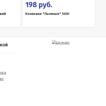
198 руб.
ский
Козинаки "Льняные" 500г
ПКОЙ
лата
тво