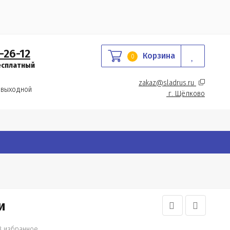
-26-12
Корзина
0
есплатный
zakaz@sladrus.ru 
 выходной
г.
 Щёлково
и
В избранное