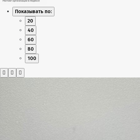
Показывать по:
20
40
60
80
100