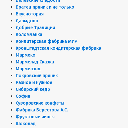
Белёвские сладости
Братец пряник и не только
Вкуснотория
Давыдово
Добрые Традиции
Коломчанка
Кондитерская фабрика МИР
Кронштадтская кондитерская фабрика
Мармеко
Мармелад Сказка
Мармелэнд
Покровский пряник
Разное и нужное
Сибирский кедр
София
Суворовские конфеты
Фабрика Берестова А.С.
Фруктовые чипсы
Шоколад