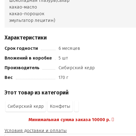
шоколадная глазурь(сахар
какао-масло
какао-порошок
эмульгатор лецитин)
молоко сухое цельное
патока
Характеристики
ядро миндаля
молоко сухое обезжиренное
Срок годности
6 месяцев
клюква вяленая
Вложений в коробке
5 шт
пастила облепиховая (пюре яблочное
ягоды облепихи)
Производитель
Сибирский кедр
малина сублимационной сушки
Вес
170 г
лецитин (эмульгатор)
ванилин (ароматизатор).
Этот товар из категорий
Сибирский кедр
Конфеты
Минимальная сумма заказа 10000 р.
Условия доставки и оплаты